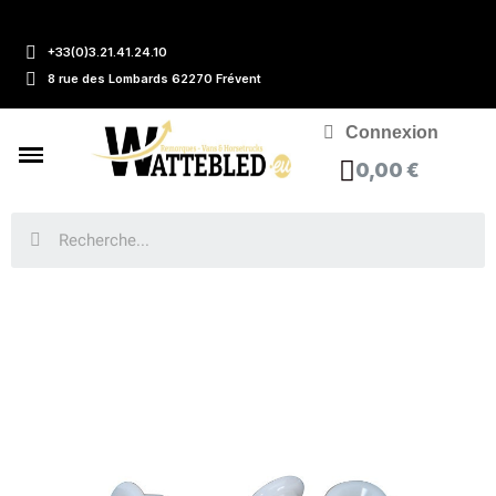
+33(0)3.21.41.24.10
8 rue des Lombards 62270 Frévent
Connexion
0,00 €