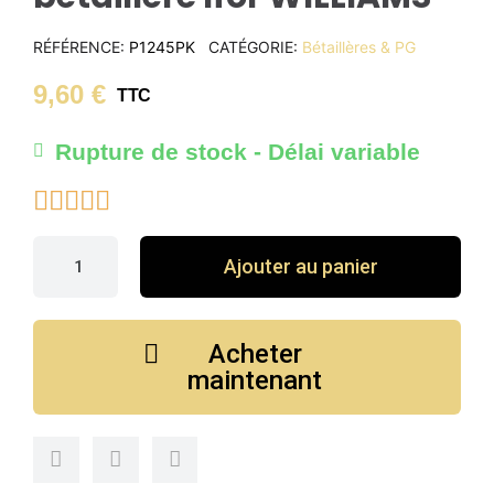
RÉFÉRENCE
P1245PK
CATÉGORIE
Bétaillères & PG
9,60 €
TTC
Rupture de stock - Délai variable





Ajouter au panier
Acheter
maintenant