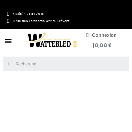
+33(0)3.21.41.24.10
8 rue des Lombards 62270 Frévent
Connexion
0,00 €