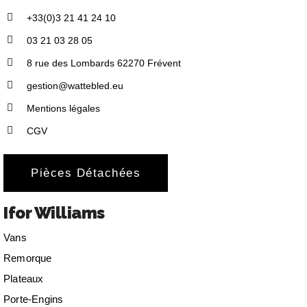
+33(0)3 21 41 24 10
03 21 03 28 05
8 rue des Lombards 62270 Frévent
gestion@wattebled.eu
Mentions légales
CGV
Pièces Détachées
Ifor Williams
Vans
Remorque
Plateaux
Porte-Engins