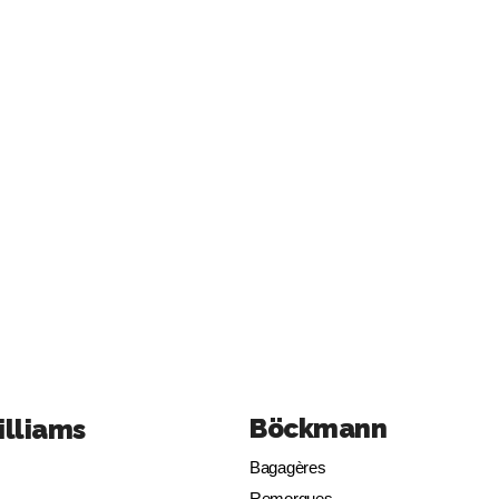
Böckmann
illiams
Bagagères
Remorques