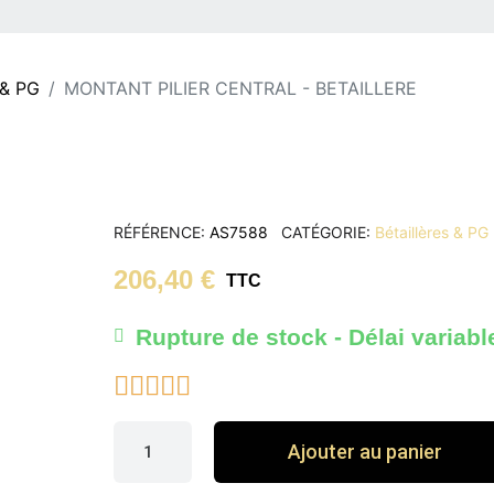
 & PG
MONTANT PILIER CENTRAL - BETAILLERE
RÉFÉRENCE
AS7588
CATÉGORIE
Bétaillères & PG
206,40 €
TTC
Rupture de stock - Délai variabl





Ajouter au panier