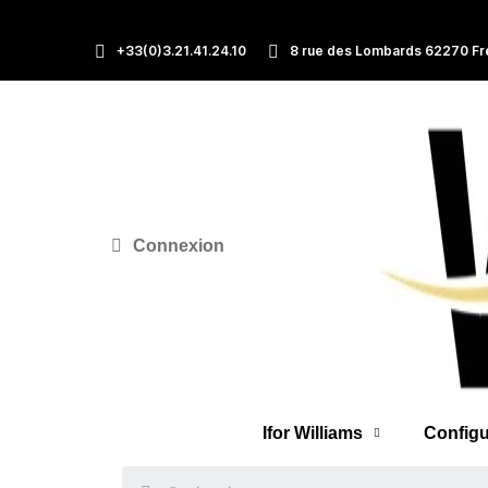
+33(0)3.21.41.24.10
8 rue des Lombards 62270 Fr
Connexion
Ifor Williams
Configu