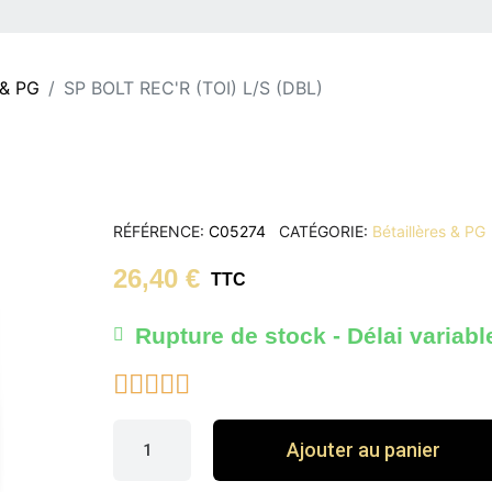
 & PG
SP BOLT REC'R (TOI) L/S (DBL)
RÉFÉRENCE
C05274
CATÉGORIE
Bétaillères & PG
26,40 €
TTC
Rupture de stock - Délai variabl





Ajouter au panier