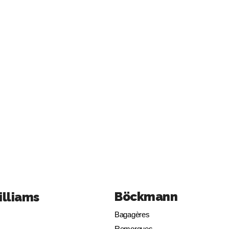
Böckmann
illiams
Bagagères
Remorques