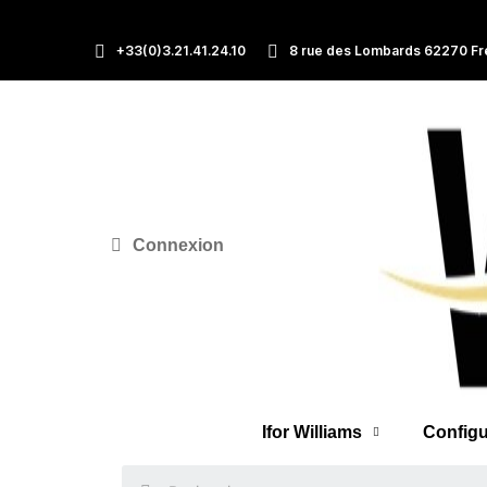
+33(0)3.21.41.24.10
8 rue des Lombards 62270 Fr
Connexion
Ifor Williams
Configu