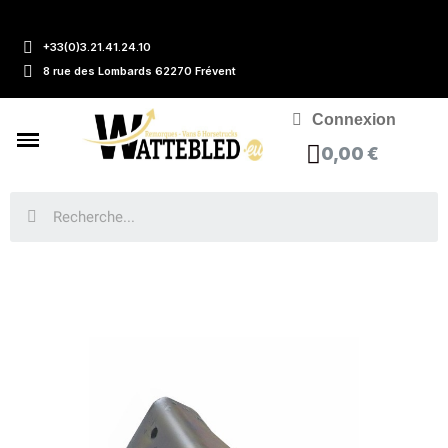
+33(0)3.21.41.24.10
8 rue des Lombards 62270 Frévent
Connexion
0,00 €