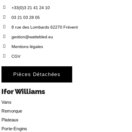
+33(0)3 21 41 24 10
03 21 03 28 05
8 rue des Lombards 62270 Frévent
gestion@wattebled.eu
Mentions légales
CGV
Pièces Détachées
Ifor Williams
Vans
Remorque
Plateaux
Porte-Engins