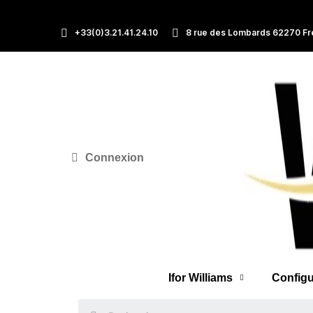
+33(0)3.21.41.24.10
8 rue des Lombards 62270 Fr
Connexion
Ifor Williams
Configu