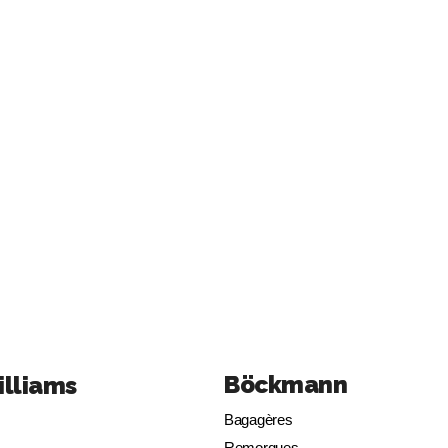
Böckmann
illiams
Bagagères
Remorques