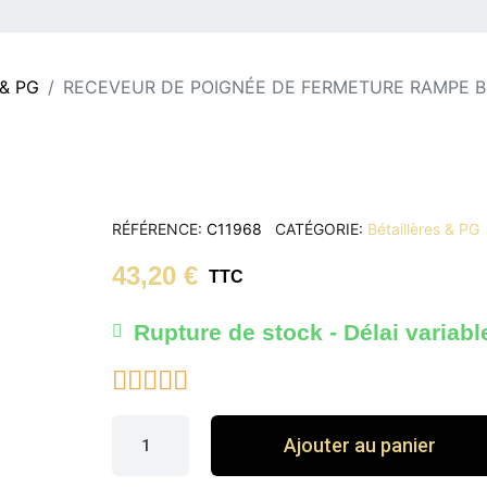
 & PG
RECEVEUR DE POIGNÉE DE FERMETURE RAMPE B
RÉFÉRENCE
C11968
CATÉGORIE
Bétaillères & PG
43,20 €
TTC
Rupture de stock - Délai variabl





Ajouter au panier