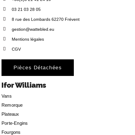
03 21 03 28 05
8 rue des Lombards 62270 Frévent
gestion@wattebled.eu
Mentions légales
CGV
Pièces Détachées
Ifor Williams
Vans
Remorque
Plateaux
Porte-Engins
Fourgons