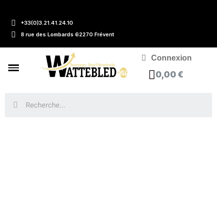
+33(0)3.21.41.24.10
8 rue des Lombards 62270 Frévent
Connexion
0,00 €