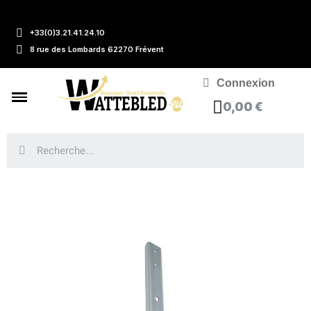
+33(0)3.21.41.24.10
8 rue des Lombards 62270 Frévent
Connexion
0,00 €