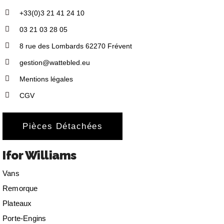
+33(0)3 21 41 24 10
03 21 03 28 05
8 rue des Lombards 62270 Frévent
gestion@wattebled.eu
Mentions légales
CGV
Pièces Détachées
Ifor Williams
Vans
Remorque
Plateaux
Porte-Engins