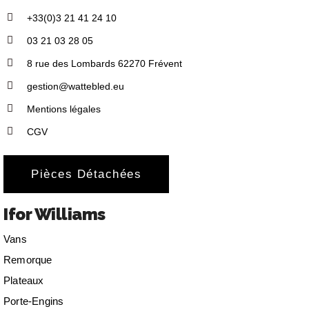
+33(0)3 21 41 24 10
03 21 03 28 05
8 rue des Lombards 62270 Frévent
gestion@wattebled.eu
Mentions légales
CGV
Pièces Détachées
Ifor Williams
Vans
Remorque
Plateaux
Porte-Engins