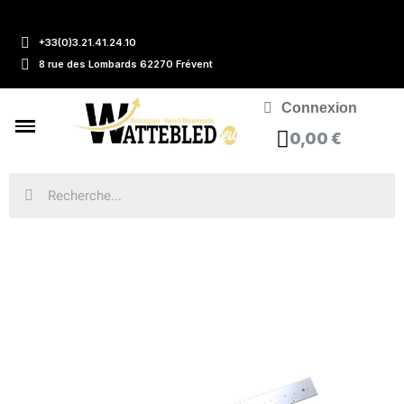
+33(0)3.21.41.24.10
8 rue des Lombards 62270 Frévent
Connexion
0,00 €