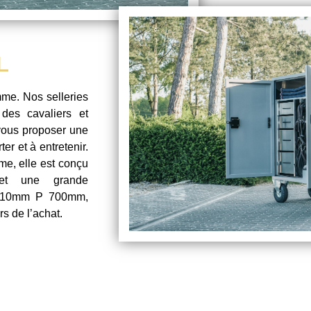
L
mme. Nos selleries
des cavaliers et
vous proposer une
er et à entretenir.
e, elle est conçu
et une grande
10mm P 700mm,
s de l’achat.