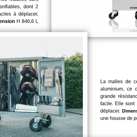
nflables, dont 2
aciles à déplacer,
ension
H 846,6 L
La malles de co
aluminium, ce 
grande résistanc
facile. Elle son
déplacer.
Dimen
une housse de pro