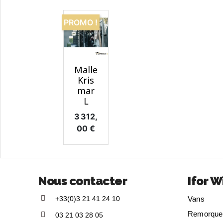
PROMO !
Aperçu

Malle
rapide
Kris
mar
L
Prix
3 312,
00 €
Nous contacter
Ifor W
+33(0)3 21 41 24 10
Vans
Remorque
03 21 03 28 05