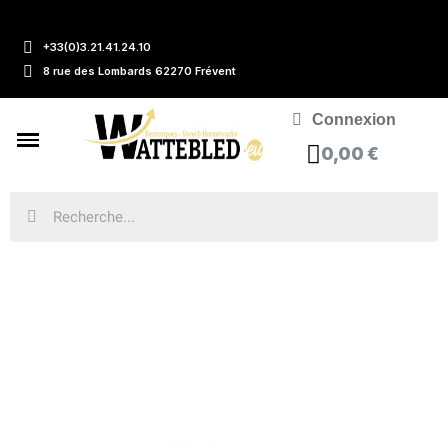
+33(0)3.21.41.24.10
8 rue des Lombards 62270 Frévent
Connexion
0,00 €