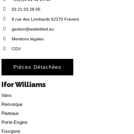
03 21 03 28 05
8 rue des Lombards 62270 Frévent
gestion@wattebled.eu
Mentions légales
CGV
Pièces Détachées
Ifor Williams
Vans
Remorque
Plateaux
Porte-Engins
Fourgons