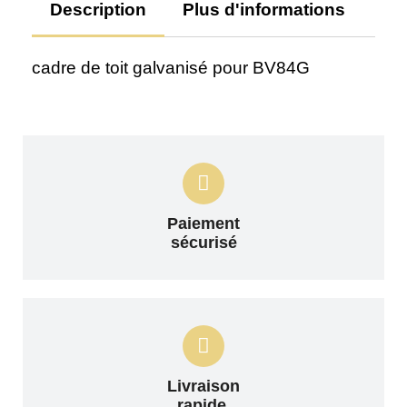
Description
Plus d'informations
Av
cadre de toit galvanisé pour BV84G
Paiement
sécurisé
Livraison
rapide