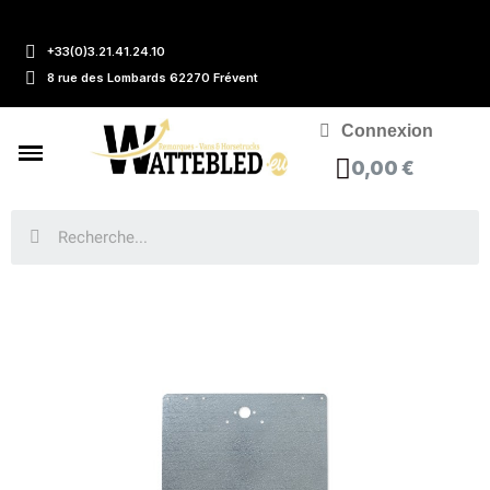
+33(0)3.21.41.24.10
8 rue des Lombards 62270 Frévent
Connexion
0,00 €