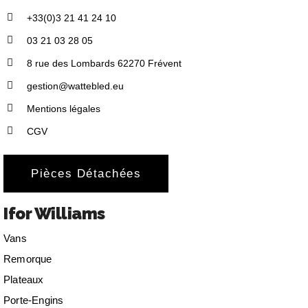
+33(0)3 21 41 24 10
03 21 03 28 05
8 rue des Lombards 62270 Frévent
gestion@wattebled.eu
Mentions légales
CGV
Pièces Détachées
Ifor Williams
Vans
Remorque
Plateaux
Porte-Engins