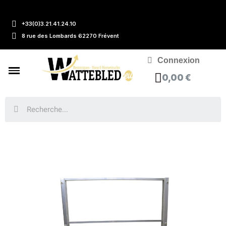
+33(0)3.21.41.24.10
8 rue des Lombards 62270 Frévent
Connexion
0,00 €