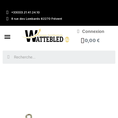
+33(0)3.21.41.24.10
8 rue des Lombards 62270 Frévent
Connexion
0,00 €