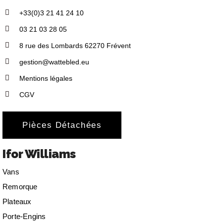
+33(0)3 21 41 24 10
03 21 03 28 05
8 rue des Lombards 62270 Frévent
gestion@wattebled.eu
Mentions légales
CGV
Pièces Détachées
Ifor Williams
Vans
Remorque
Plateaux
Porte-Engins