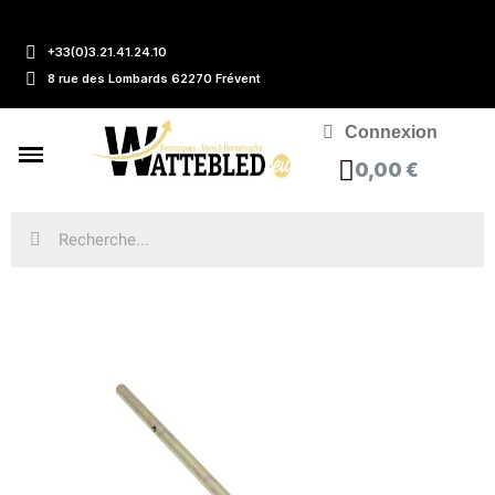
+33(0)3.21.41.24.10
8 rue des Lombards 62270 Frévent
Connexion
0,00 €