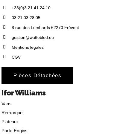
+33(0)3 21 41 24 10
03 21 03 28 05
8 rue des Lombards 62270 Frévent
gestion@wattebled.eu
Mentions légales
CGV
Pièces Détachées
Ifor Williams
Vans
Remorque
Plateaux
Porte-Engins