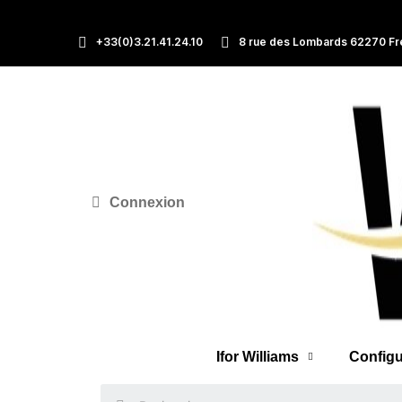
+33(0)3.21.41.24.10
8 rue des Lombards 62270 Fr
Connexion
Ifor Williams
Configu