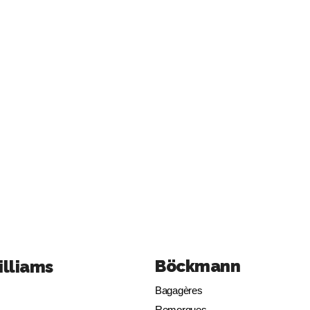
Böckmann
illiams
Bagagères
Remorques