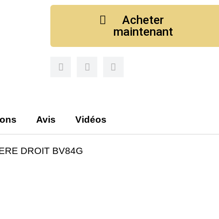
Acheter
maintenant
ions
Avis
Vidéos
ERE DROIT BV84G