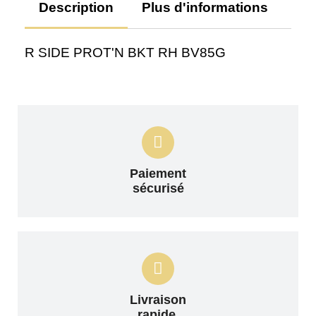
Description
Plus d'informations
Av
R SIDE PROT'N BKT RH BV85G
Paiement
sécurisé
Livraison
rapide