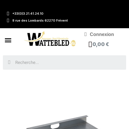
+33(0)3.21.41.24.10
8 rue des Lombards 62270 Frévent
Connexion
0,00 €