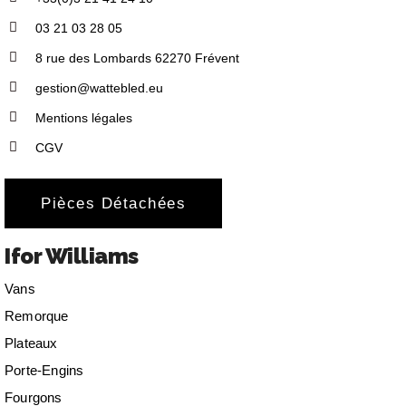
03 21 03 28 05
8 rue des Lombards 62270 Frévent
gestion@wattebled.eu
Mentions légales
CGV
Pièces Détachées
Ifor Williams
Vans
Remorque
Plateaux
Porte-Engins
Fourgons