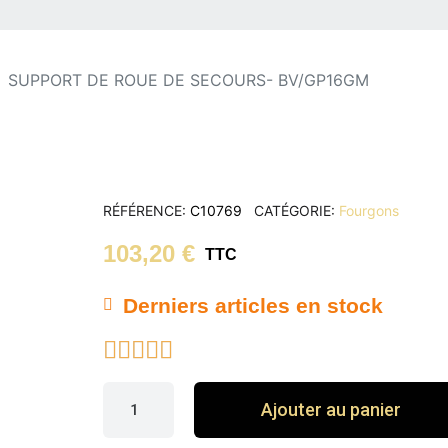
SUPPORT DE ROUE DE SECOURS- BV/GP16GM
RÉFÉRENCE
C10769
CATÉGORIE
Fourgons
103,20 €
TTC
Derniers articles en stock





Ajouter au panier