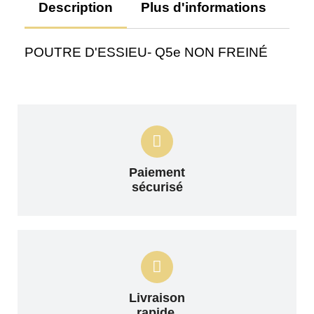
Description
Plus d'informations
Av
POUTRE D'ESSIEU- Q5e NON FREINÉ
Paiement
sécurisé
Livraison
rapide