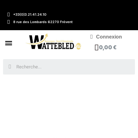
+33(0)3.21.41.24.10
8 rue des Lombards 62270 Frévent
Connexion
0,00 €