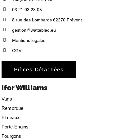
03 21 03 28 05
8 rue des Lombards 62270 Frévent
gestion@wattebled.eu
Mentions légales
CGV
Pièces Détachées
Ifor Williams
Vans
Remorque
Plateaux
Porte-Engins
Fourgons