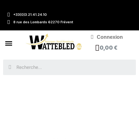
+33(0)3.21.41.24.10
8 rue des Lombards 62270 Frévent
Connexion
0,00 €