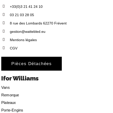
+33(0)3 21 41 24 10
03 21 03 28 05
8 rue des Lombards 62270 Frévent
gestion@wattebled.eu
Mentions légales
CGV
Pièces Détachées
Ifor Williams
Vans
Remorque
Plateaux
Porte-Engins