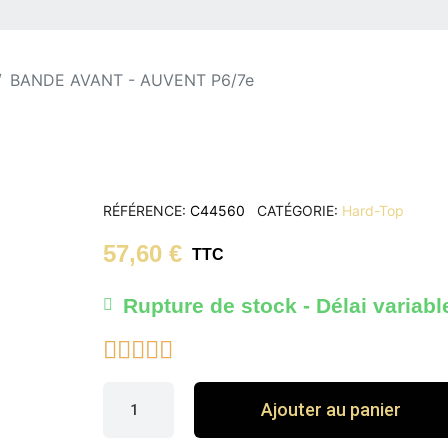
BANDE AVANT - AUVENT P6/7e
RÉFÉRENCE
C44560
CATÉGORIE
Hard-Top
57,60 €
TTC
Rupture de stock - Délai variabl





Ajouter au panier