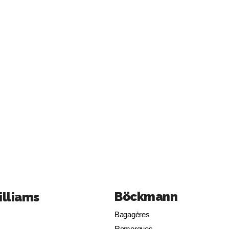
Böckmann
illiams
Bagagères
Remorques