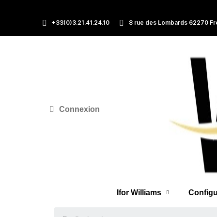
+33(0)3.21.41.24.10
8 rue des Lombards 62270 Fr
Connexion
Ifor Williams
Configu