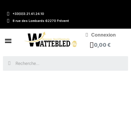
+33(0)3.21.41.24.10
8 rue des Lombards 62270 Frévent
Connexion
0,00 €