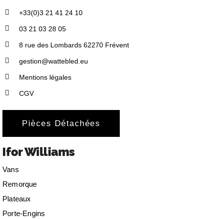
+33(0)3 21 41 24 10
03 21 03 28 05
8 rue des Lombards 62270 Frévent
gestion@wattebled.eu
Mentions légales
CGV
Pièces Détachées
Ifor Williams
Vans
Remorque
Plateaux
Porte-Engins