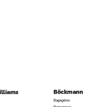
Böckmann
illiams
Bagagères
Remorques