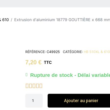
& 610
Extrusion d'aluminium 18779 GOUTTIÈRE x 668 m
RÉFÉRENCE
C49925
CATÉGORIE
HB 510XL & 61
7,20 €
TTC
Rupture de stock - Délai variabl





Ajouter au panier