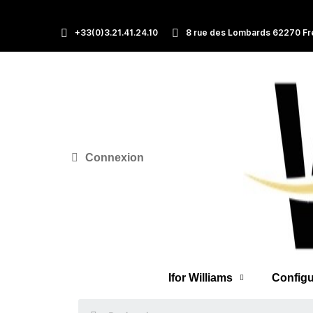
+33(0)3.21.41.24.10
8 rue des Lombards 62270 Fr
Connexion
Ifor Williams
Configu