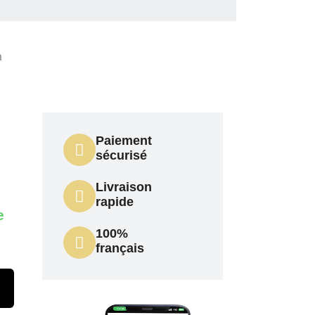
m
Paiement
0
sécurisé
Livraison
rapide
e
100%
français