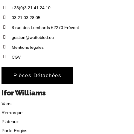
+33(0)3 21 41 24 10
03 21 03 28 05
8 rue des Lombards 62270 Frévent
gestion@wattebled.eu
Mentions légales
CGV
Pièces Détachées
Ifor Williams
Vans
Remorque
Plateaux
Porte-Engins