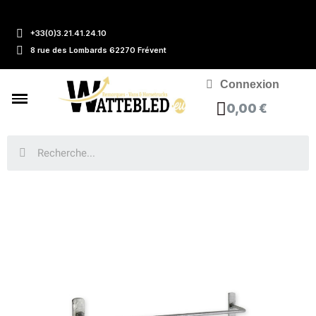
+33(0)3.21.41.24.10
8 rue des Lombards 62270 Frévent
Connexion
0,00 €