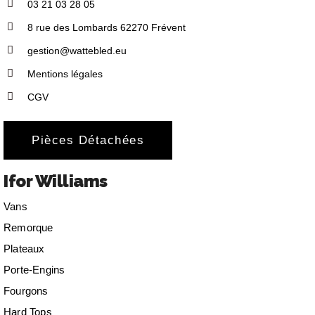
03 21 03 28 05
8 rue des Lombards 62270 Frévent
gestion@wattebled.eu
Mentions légales
CGV
Pièces Détachées
Ifor Williams
Vans
Remorque
Plateaux
Porte-Engins
Fourgons
Hard Tops