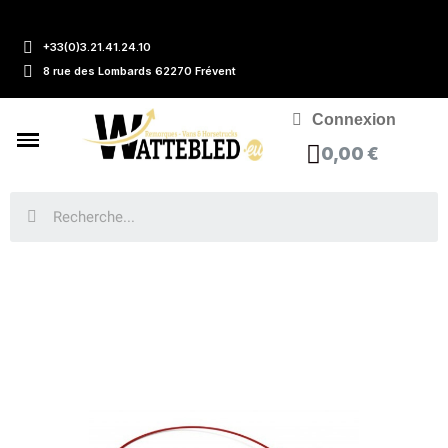
+33(0)3.21.41.24.10
8 rue des Lombards 62270 Frévent
Connexion
0,00 €