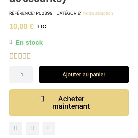
RÉFÉRENCE
P00899
CATÉGORIE
Notre sélection
10,00 €
TTC
En stock





Ajouter au panier
Acheter
maintenant