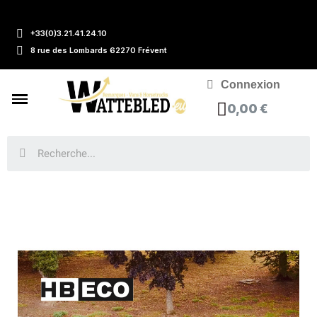
+33(0)3.21.41.24.10
8 rue des Lombards 62270 Frévent
Connexion
0,00 €