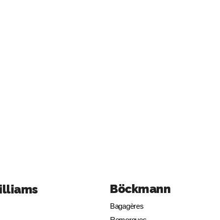
Böckmann
illiams
Bagagères
Remorques