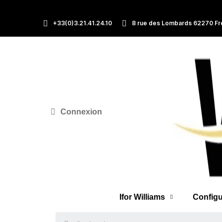
+33(0)3.21.41.24.10
8 rue des Lombards 62270 Fr
Connexion
Ifor Williams
Configu