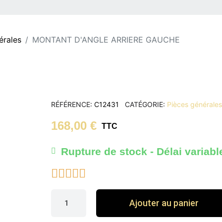
érales
MONTANT D'ANGLE ARRIERE GAUCHE
RÉFÉRENCE
C12431
CATÉGORIE
Pièces générale
168,00 €
TTC
Rupture de stock - Délai variabl





Ajouter au panier