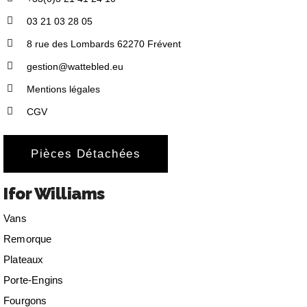
03 21 03 28 05
8 rue des Lombards 62270 Frévent
gestion@wattebled.eu
Mentions légales
CGV
Pièces Détachées
Ifor Williams
Vans
Remorque
Plateaux
Porte-Engins
Fourgons