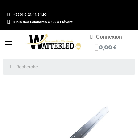
+33(0)3.21.41.24.10
8 rue des Lombards 62270 Frévent
Connexion
0,00 €