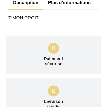
Description
Plus d'informations
Av
TIMON DROIT
Paiement
sécurisé
Livraison
rapide