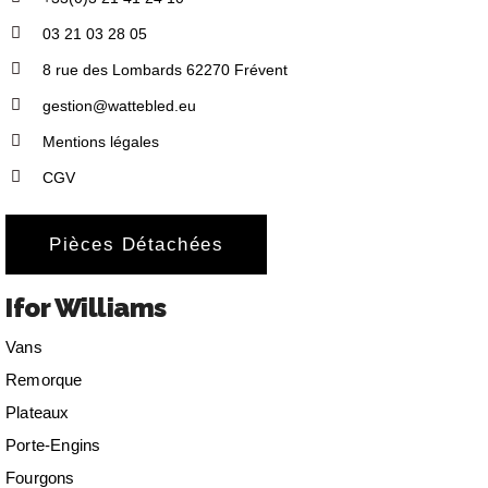
03 21 03 28 05
8 rue des Lombards 62270 Frévent
gestion@wattebled.eu
Mentions légales
CGV
Pièces Détachées
Ifor Williams
Vans
Remorque
Plateaux
Porte-Engins
Fourgons