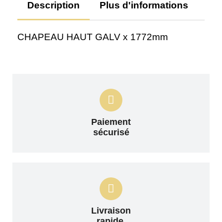
Description
Plus d'informations
Av
CHAPEAU HAUT GALV x 1772mm
Paiement
sécurisé
Livraison
rapide