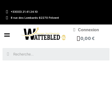
+33(0)3.21.41.24.10
8 rue des Lombards 62270 Frévent
Connexion
0,00 €