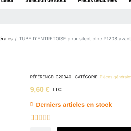
rateur
Sélection de stock
Pièces détachées
érales
TUBE D'ENTRETOISE pour silent bloc P1208 avan
RÉFÉRENCE
C20340
CATÉGORIE
Pièces générale
9,60 €
TTC
Derniers articles en stock




