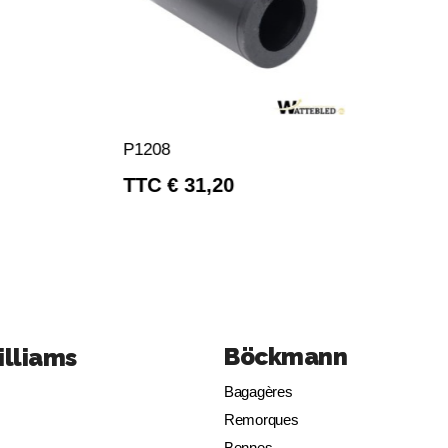
APERÇU RAPIDE
P1208
TTC
31,20 €
Böckmann
illiams
Bagagères
Remorques
Bennes