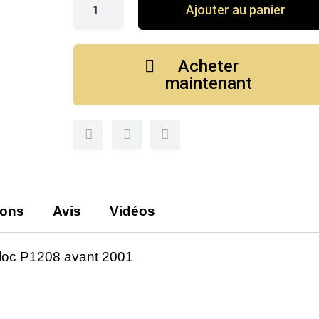
Ajouter au panier
Acheter
maintenant
ions
Avis
Vidéos
loc P1208 avant 2001