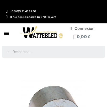
+33(0)3.21.41.24.10
8 rue des Lombards 62270 Frévent
Connexion
0,00 €