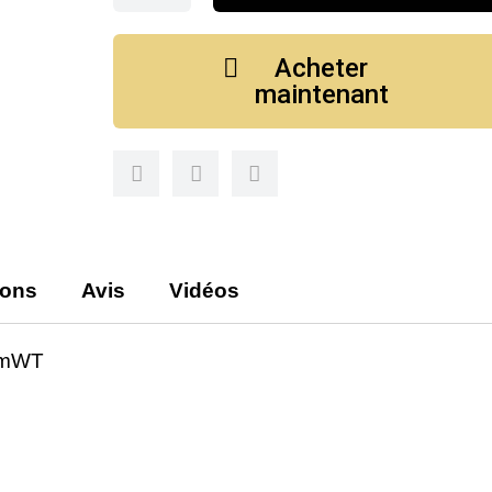
Acheter
maintenant
ions
Avis
Vidéos
mmWT