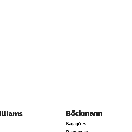
Böckmann
illiams
Bagagères
Remorques