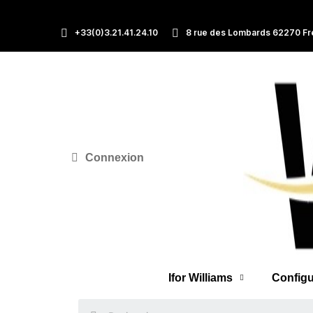
+33(0)3.21.41.24.10
8 rue des Lombards 62270 Fr
Connexion
Ifor Williams
Configu