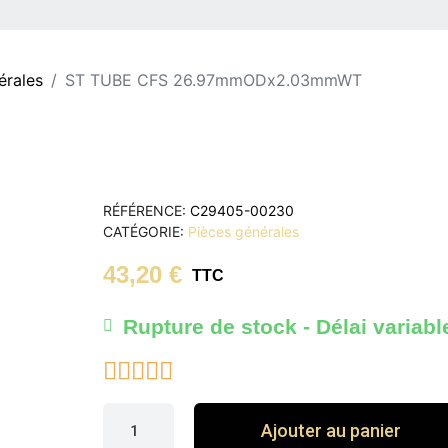
érales
ST TUBE CFS 26.97mmODx2.03mmWT
RÉFÉRENCE
C29405-00230
CATÉGORIE
Pièces générales
43,20 €
TTC
Rupture de stock - Délai variabl





Ajouter au panier