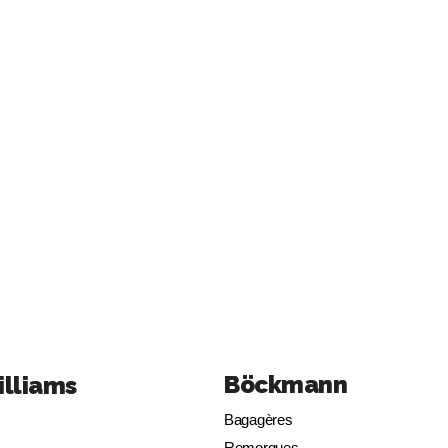
Böckmann
illiams
Bagagères
Remorques