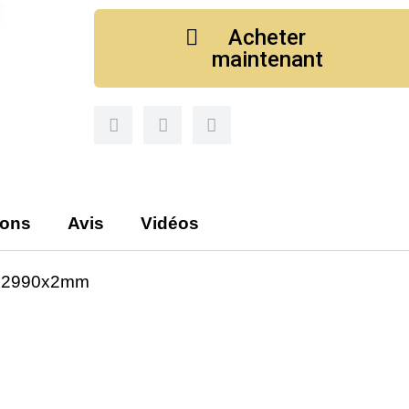
Acheter
maintenant
ions
Avis
Vidéos
60x2990x2mm