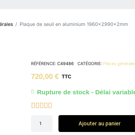
érales
Plaque de seuil en aluminium 1960x2990x2mm
RÉFÉRENCE
C49486
CATÉGORIE
Pièces générale
720,00 €
TTC
Rupture de stock - Délai variabl





Ajouter au panier