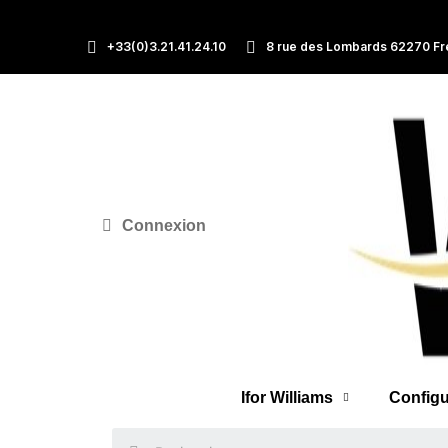
+33(0)3.21.41.24.10
8 rue des Lombards 62270 Fr
Connexion
Ifor Williams
Configu