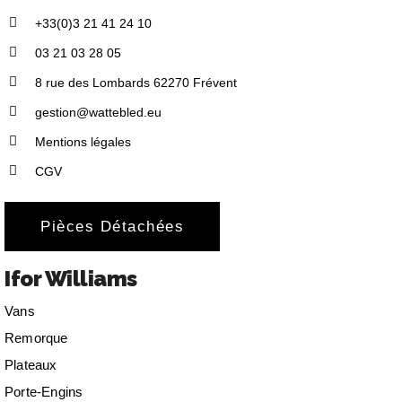
+33(0)3 21 41 24 10
03 21 03 28 05
8 rue des Lombards 62270 Frévent
gestion@wattebled.eu
Mentions légales
CGV
Pièces Détachées
Ifor Williams
Vans
Remorque
Plateaux
Porte-Engins