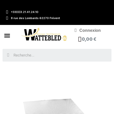
+33(0)3.21.41.24.10
8 rue des Lombards 62270 Frévent
Connexion
0,00 €