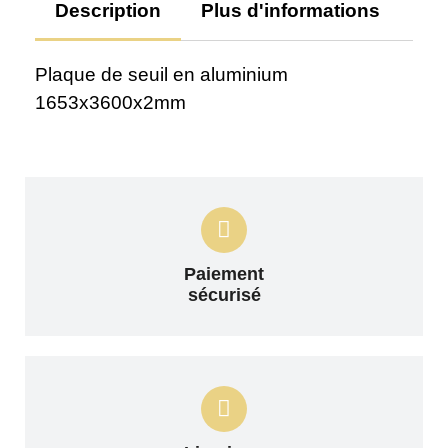
Description
Plus d'informations
Av
Plaque de seuil en aluminium
1653x3600x2mm
Paiement
sécurisé