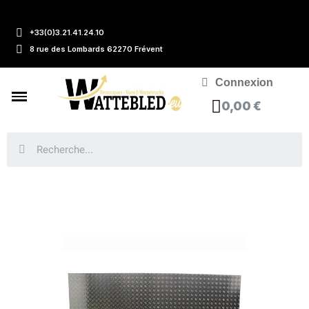
+33(0)3.21.41.24.10
8 rue des Lombards 62270 Frévent
Connexion
0,00 €