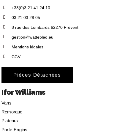
+33(0)3 21 41 24 10
03 21 03 28 05
8 rue des Lombards 62270 Frévent
gestion@wattebled.eu
Mentions légales
CGV
Pièces Détachées
Ifor Williams
Vans
Remorque
Plateaux
Porte-Engins