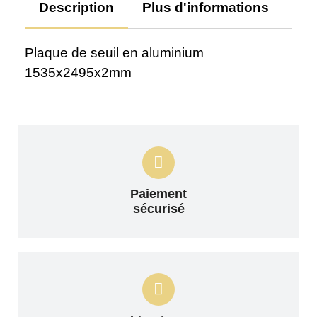
Description
Plus d'informations
Av
Plaque de seuil en aluminium
1535x2495x2mm
Paiement
sécurisé