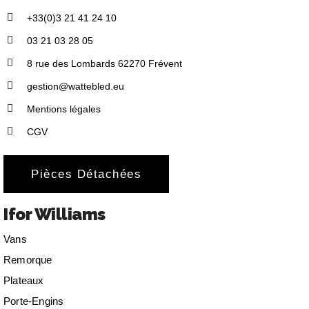
+33(0)3 21 41 24 10
03 21 03 28 05
8 rue des Lombards 62270 Frévent
gestion@wattebled.eu
Mentions légales
CGV
Pièces Détachées
Ifor Williams
Vans
Remorque
Plateaux
Porte-Engins