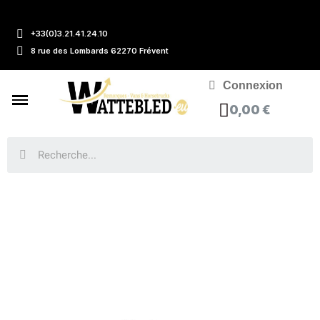
+33(0)3.21.41.24.10
8 rue des Lombards 62270 Frévent
Connexion
0,00 €