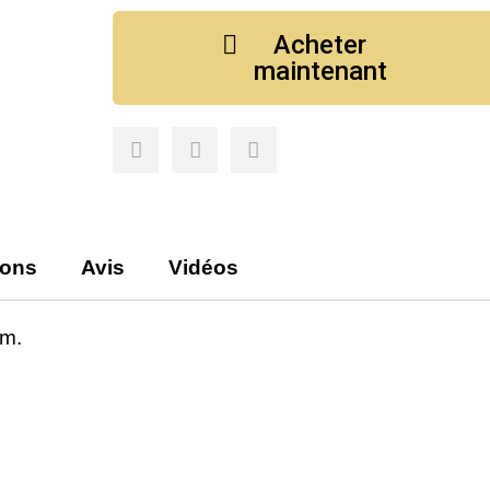
Acheter
maintenant
ions
Avis
Vidéos
m.