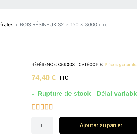
érales
BOIS RÉSINEUX 32 x 150 x 3600mm.
RÉFÉRENCE
C59008
CATÉGORIE
Pièces générale
74,40 €
TTC
Rupture de stock - Délai variabl





Ajouter au panier