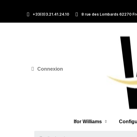
+33(0)3.21.41.24.10
8 rue des Lombards 62270 Fr
Connexion
Ifor Williams
Configu