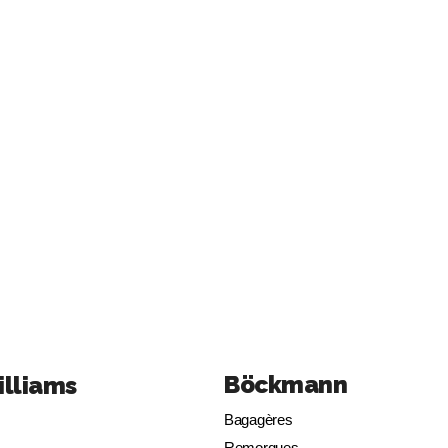
Böckmann
illiams
Bagagères
Remorques