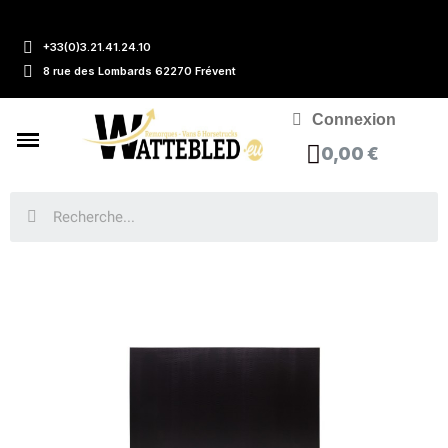
+33(0)3.21.41.24.10
8 rue des Lombards 62270 Frévent
Connexion
0,00 €