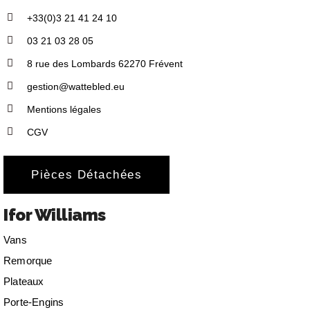
+33(0)3 21 41 24 10
03 21 03 28 05
8 rue des Lombards 62270 Frévent
gestion@wattebled.eu
Mentions légales
CGV
Pièces Détachées
Ifor Williams
Vans
Remorque
Plateaux
Porte-Engins