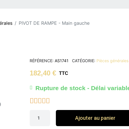
érales
PIVOT DE RAMPE - Main gauche
RÉFÉRENCE
AS1741
CATÉGORIE
Pièces générales
182,40 €
TTC
Rupture de stock - Délai variabl





Ajouter au panier