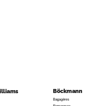
Böckmann
illiams
Bagagères
Remorques