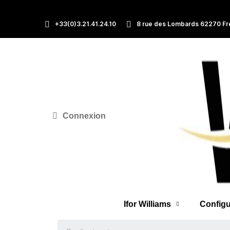
+33(0)3.21.41.24.10
8 rue des Lombards 62270 Fr
Connexion
Ifor Williams
Configu