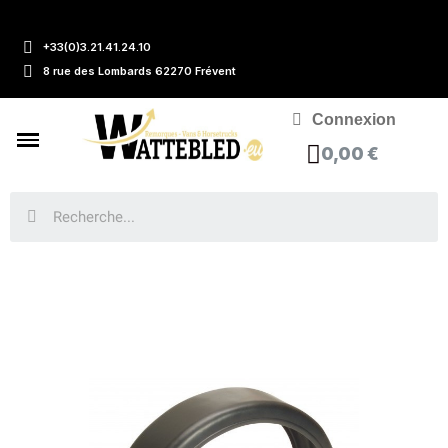
+33(0)3.21.41.24.10
8 rue des Lombards 62270 Frévent
Connexion
0,00 €