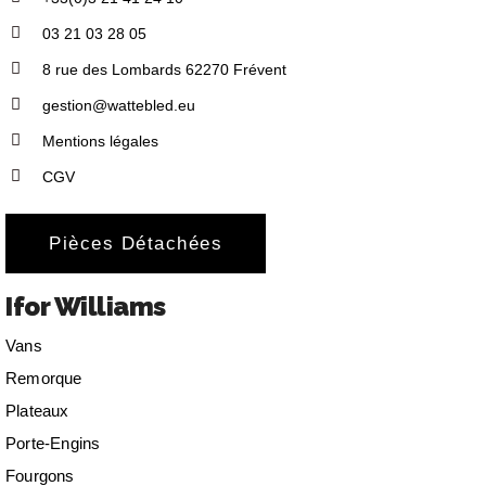
03 21 03 28 05
8 rue des Lombards 62270 Frévent
gestion@wattebled.eu
Mentions légales
CGV
Pièces Détachées
Ifor Williams
Vans
Remorque
Plateaux
Porte-Engins
Fourgons