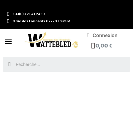
+33(0)3.21.41.24.10
8 rue des Lombards 62270 Frévent
Connexion
0,00 €