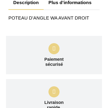
Description
Plus d'informations
Av
POTEAU D'ANGLE WA AVANT DROIT
Paiement
sécurisé
Livraison
rapide