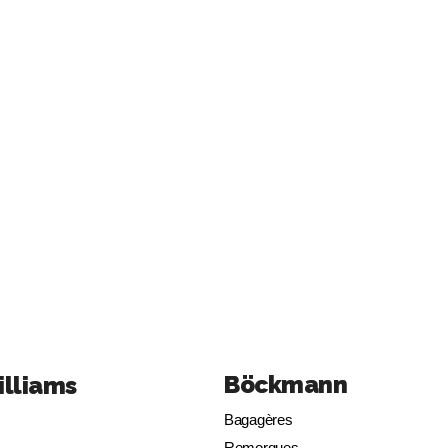
Böckmann
illiams
Bagagères
Remorques