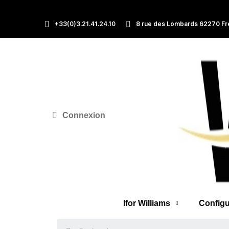
+33(0)3.21.41.24.10
8 rue des Lombards 62270 Fr
Connexion
Ifor Williams
Configu