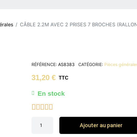
érales
CÂBLE 2.2M AVEC 2 PRISES 7 BROCHES (RALLO
RÉFÉRENCE
AS8383
CATÉGORIE
Pièces générale
31,20 €
TTC
En stock





Ajouter au panier