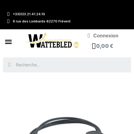
+33(0)3.21.41.24.10
8 rue des Lombards 62270 Frévent
Connexion
0,00 €