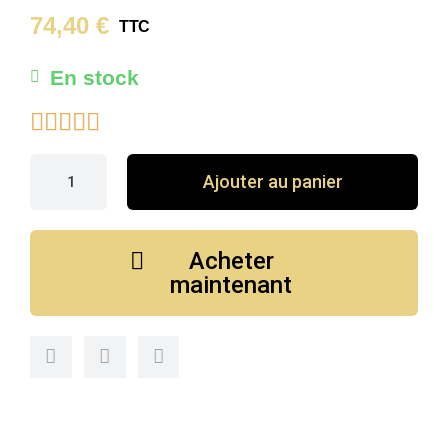
74,40 €
TTC
En stock





Ajouter au panier
Acheter
maintenant