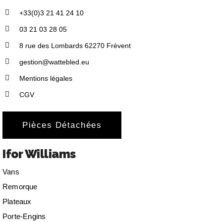
+33(0)3 21 41 24 10
03 21 03 28 05
8 rue des Lombards 62270 Frévent
gestion@wattebled.eu
Mentions légales
CGV
Pièces Détachées
Ifor Williams
Vans
Remorque
Plateaux
Porte-Engins