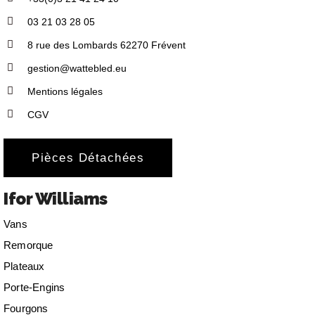
03 21 03 28 05
8 rue des Lombards 62270 Frévent
gestion@wattebled.eu
Mentions légales
CGV
Pièces Détachées
Ifor Williams
Vans
Remorque
Plateaux
Porte-Engins
Fourgons