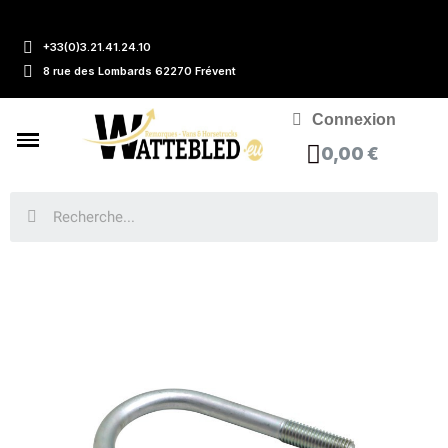
+33(0)3.21.41.24.10
8 rue des Lombards 62270 Frévent
Connexion
0,00 €