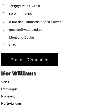
+33(0)3 21 41 24 10
03 21 03 28 05
8 rue des Lombards 62270 Frévent
gestion@wattebled.eu
Mentions légales
CGV
Pièces Détachées
Ifor Williams
Vans
Remorque
Plateaux
Porte-Engins