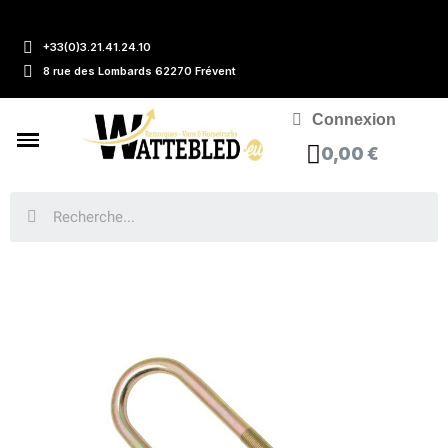
+33(0)3.21.41.24.10
8 rue des Lombards 62270 Frévent
Connexion
0,00 €