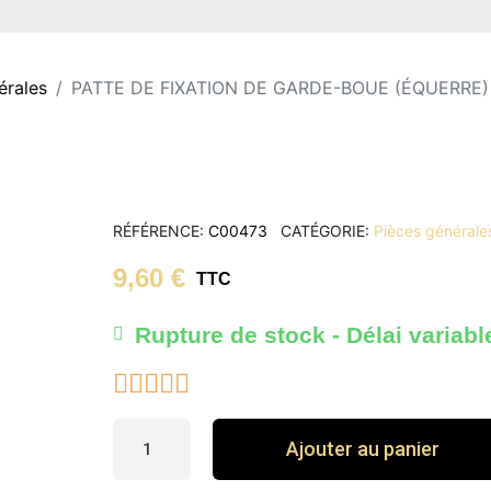
érales
PATTE DE FIXATION DE GARDE-BOUE (ÉQUERRE)
RÉFÉRENCE
C00473
CATÉGORIE
Pièces générale
9,60 €
TTC
Rupture de stock - Délai variabl





Ajouter au panier