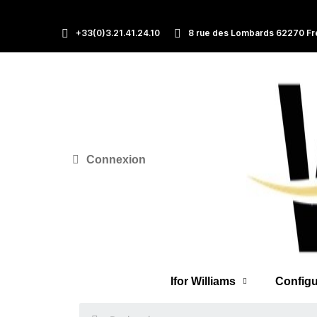
+33(0)3.21.41.24.10
8 rue des Lombards 62270 Fr
Connexion
Ifor Williams
Configu