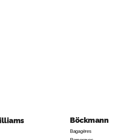
Böckmann
illiams
Bagagères
Remorques