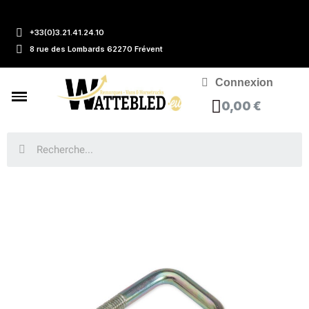
+33(0)3.21.41.24.10
8 rue des Lombards 62270 Frévent
Connexion
0,00 €