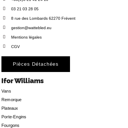
03 21 03 28 05
8 rue des Lombards 62270 Frévent
gestion@wattebled.eu
Mentions légales
CGV
Pièces Détachées
Ifor Williams
Vans
Remorque
Plateaux
Porte-Engins
Fourgons