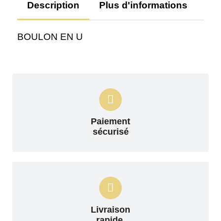
Description
Plus d'informations
Av
BOULON EN U
Paiement
sécurisé
Livraison
rapide