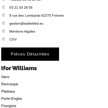
03 21 03 28 05
8 rue des Lombards 62270 Frévent
gestion@wattebled.eu
Mentions légales
CGV
Pièces Détachées
Ifor Williams
Vans
Remorque
Plateaux
Porte-Engins
Fourgons