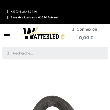
+33(0)3.21.41.24.10
8 rue des Lombards 62270 Frévent
Connexion
0,00 €