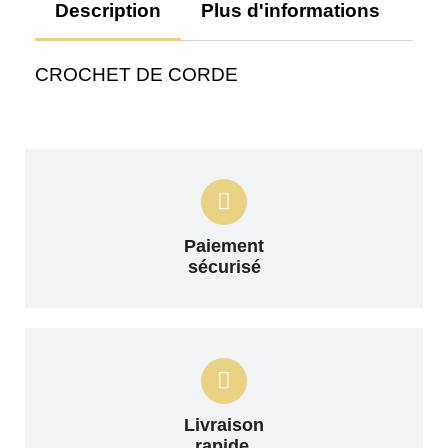
Description
Plus d'informations
Av
CROCHET DE CORDE
Paiement
sécurisé
Livraison
rapide