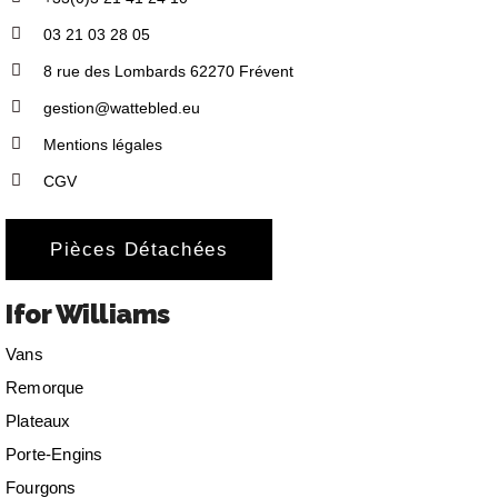
03 21 03 28 05
8 rue des Lombards 62270 Frévent
gestion@wattebled.eu
Mentions légales
CGV
Pièces Détachées
Ifor Williams
Vans
Remorque
Plateaux
Porte-Engins
Fourgons