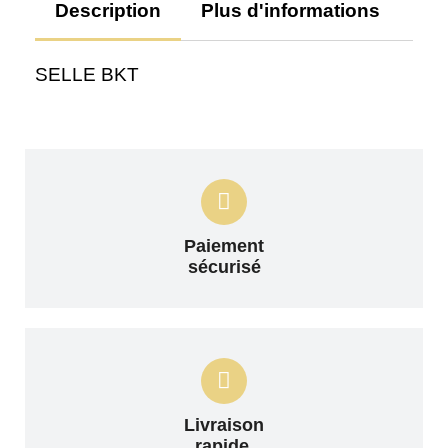
Description
Plus d'informations
Av
SELLE BKT
Paiement
sécurisé
Livraison
rapide