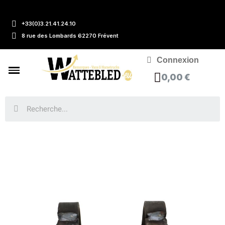
+33(0)3.21.41.24.10
8 rue des Lombards 62270 Frévent
Connexion
0,00 €