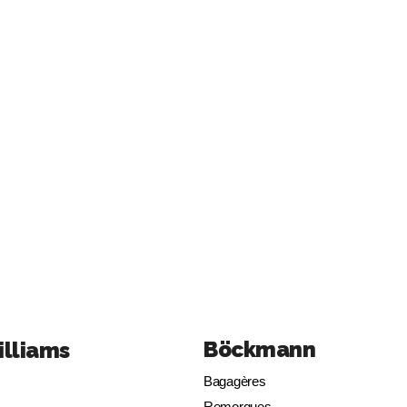
Böckmann
illiams
Bagagères
Remorques