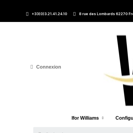
+33(0)3.21.41.24.10
8 rue des Lombards 62270 Fr
Connexion
Ifor Williams
Configu