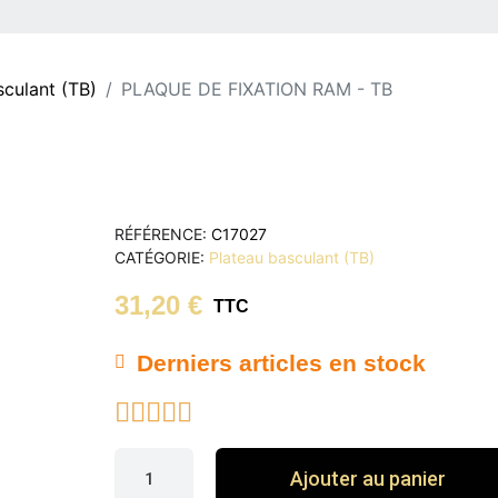
sculant (TB)
PLAQUE DE FIXATION RAM - TB
RÉFÉRENCE
C17027
CATÉGORIE
Plateau basculant (TB)
31,20 €
TTC
Derniers articles en stock





Ajouter au panier